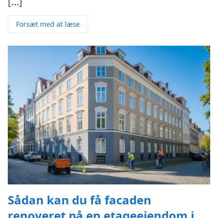
[…]
Forsæt med at læse
Sådan kan du få facaden
renoveret på en etageejendom i